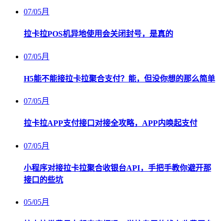
07
/
05月
拉卡拉POS机异地使用会关闭封号，是真的
07
/
05月
H5能不能接拉卡拉聚合支付？能，但没你想的那么简单
07
/
05月
拉卡拉APP支付接口对接全攻略，APP内唤起支付
07
/
05月
小程序对接拉卡拉聚合收银台API，手把手教你避开那
接口的些坑
05
/
05月