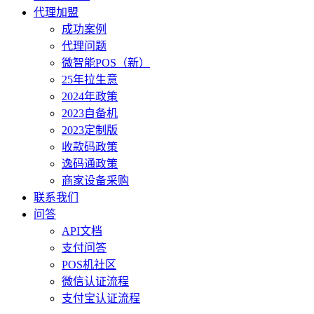
代理加盟
成功案例
代理问题
微智能POS（新）
25年拉生意
2024年政策
2023自备机
2023定制版
收款码政策
逸码通政策
商家设备采购
联系我们
问答
API文档
支付问答
POS机社区
微信认证流程
支付宝认证流程