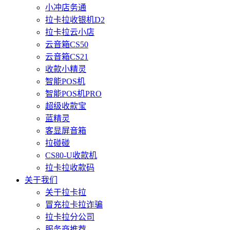
小冲店务通
拉卡拉收银机D2
拉卡拉云小店
云音箱CS50
云音箱CS21
收款小精灵
智能POS机
智能POS机PRO
超级收款宝
蓝精灵
客显屏音箱
拉碰碰
CS80-U收款机
拉卡拉收款码
关于我们
关于拉卡拉
冒充拉卡拉诈骗
拉卡拉分公司
服务商推荐