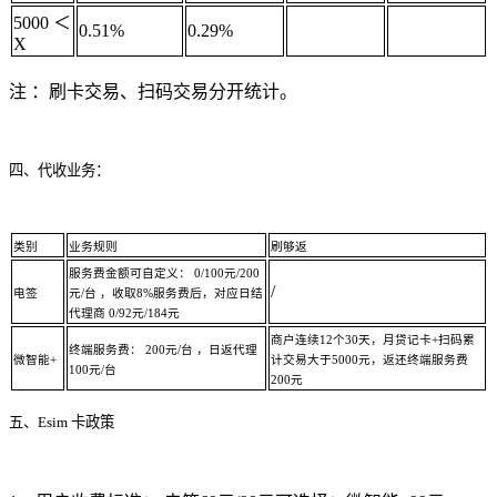
5000 ＜
0.51%
0.29%
X
注 ：刷卡交易、扫码交易分开统计。
四、代收业务：
类别
业务规则
刷够返
服务费金额可自定义： 0/100元/200
/
电签
元/台 ，收取8%服务费后，对应日结
代理商 0/92元/184元
商户连续12个30天，月贷记卡+扫码累
终端服务费： 200元/台 ，日返代理
微智能+
计交易大于5000元，返还终端服务费
100元/台
200元
五、Esim 卡政策