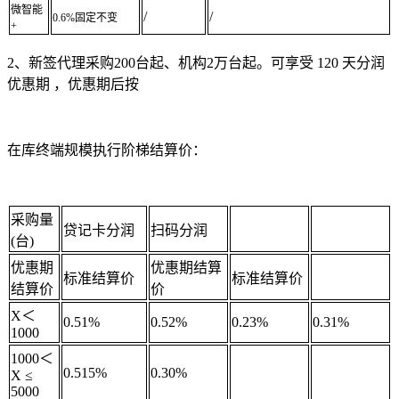
微智能
/
/
0.6%固定不变
+
2、新签代理采购200台起、机构2万台起。可享受 120 天分润
优惠期 ，优惠期后按
在库终端规模执行阶梯结算价：
采购量
贷记卡分润
扫码分润
(台)
优惠期
优惠期结算
标准结算价
标准结算价
结算价
价
X＜
0.51%
0.52%
0.23%
0.31%
1000
1000＜
0.515%
0.30%
X ≤
5000