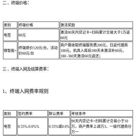
：
二 、终端价格
类别
终端价格
激活奖励
激活90天内贷记卡+扫码累计交易大于1万返
电签
60元
60元
商户需收取终端服务费200元，日返代理商
终端原价120元/台，活动
微智能+
100元，机具入库后180天未激活补60元，
价60元/台
180~360天激活60元返还；
：
三 、终端入网及结算费率
1、终端入网费率规则
类别
签约费率
默认费率
考核条件
90天内贷记卡+扫码累计交易小于10
电签
0.55%-0.6%%
0.55%或0.6%
万，商户费率上调万3，一级代理商分
万一