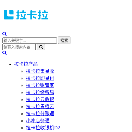
拉卡拉产品
拉卡拉集易收
拉卡拉即易付
拉卡拉账管家
拉卡拉缴费易
拉卡拉云收银
拉卡拉青橙云
拉卡拉分账通
小冲店务通
拉卡拉收银机D2