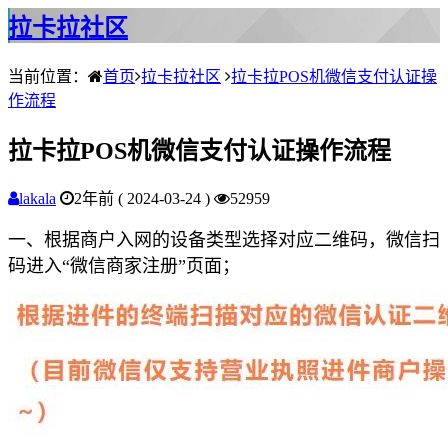
拉卡拉社区
当前位置：
首页
拉卡拉社区
拉卡拉POS机微信支付认证操
作流程
拉卡拉POS机微信支付认证操作流程
lakala
2年前 ( 2024-03-24 )
52959
一、根据商户入网的设备类型选择对应二维码，微信扫
码进入“微信商家注册”页面；