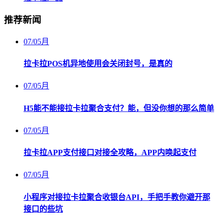
推荐新闻
07
/
05月
拉卡拉POS机异地使用会关闭封号，是真的
07
/
05月
H5能不能接拉卡拉聚合支付？能，但没你想的那么简单
07
/
05月
拉卡拉APP支付接口对接全攻略，APP内唤起支付
07
/
05月
小程序对接拉卡拉聚合收银台API，手把手教你避开那
接口的些坑