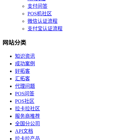
支付问答
POS机社区
微信认证流程
支付宝认证流程
网站分类
知识资讯
成功案例
好拓客
汇拓客
代理问题
POS问答
POS社区
拉卡拉社区
服务商推荐
全国分公司
API文档
拉卡拉产品