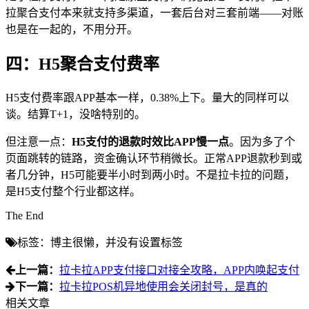
拉聚合支付本来就支持多渠道，一套后台对三套前端——对账
也是在一起的，不用分开。
四：H5聚合支付
费率
H5支付费率跟APP基本一样，0.38%上下。量大的同样可以
谈。结算T+1，没啥特别的。
但注意一点：
H5支付的退款时效比APP慢一点
。因为多了个
页面跳转的链路，资金确认环节稍微长。正常APP退款秒到或
者几分钟，H5可能要半小时到两小时。不是拉卡拉的问题，
是H5支付整个行业都这样。
The End
标签：博主很懒，并没有设置标签
上一篇：
拉卡拉APP支付接口对接全攻略，APP内唤起支付
下一篇：
拉卡拉POS机异地使用会关闭封号，是真的
相关文章