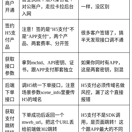
商户
对公账户，走拉卡拉后台
一样，没区别
开通
入网
签约
注意！签的是"H5支付"不
H5支
很多客户签错了，搞
是"APP支付"，两个产
付产
半天发现接口调不通
品、两套费率、分开签
品
获取
拿到mchid、API密钥、证
如果你同时有APP，
接口
书，跟APP支付那套独立
这是两套密钥，别混
参数
后端
调H5统一下单接口，注意
H5支付必须传域名做
下单
场景参数scene_info里要传
风控，漏了这个直接
接口
H5的域名
报错
获取
下单成功后返回一个
H5支付不是SDK调
支付
mweb_url，把这个URL丢
用，是页面跳转！这
跳转
给前端做302跳转
个跟APP最大的不同