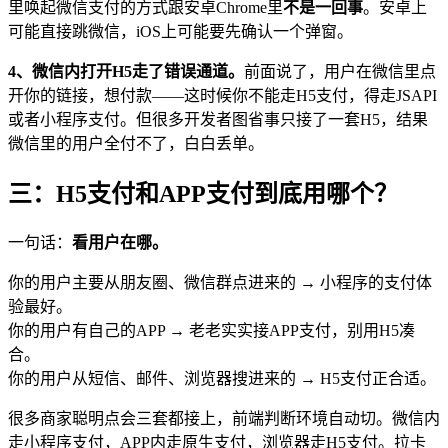
里唤起微信支付的方式跟安卓Chrome里
不是一回事
。安卓上
可能直接跳微信，iOS上可能要先确认一个弹窗。
4、微信内打开H5走了错误通道。
前面说了，用户在微信里点
开你的链接，想付款——这时候你不能走H5支付，得走JSAPI
或者小程序支付。但很多开发者图省事只接了一套H5，结果
微信里的用户全付不了，白白丢单。
三：H5支付和APP支付到底用哪个？
一句话：
看用户在哪。
你的用户主要从朋友圈、微信群点进来的 → 小程序的支付体
验最好。
你的用户有自己的APP → 老老实实接APP支付，别用H5凑
合。
你的用户从短信、邮件、浏览器搜进来的 → H5支付正合适。
很多商家聪明点会三套都接上，前端判断环境自动切。微信内
走小程序支付，APP内走原生支付，浏览器走H5支付。拉卡