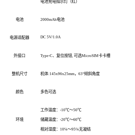
电池充电指示灯（红）
电池
2000mAh电池
DC 5V/1.0A
电源适配器
外接口
Type-C、复位按钮, 可选MicroSIM卡卡槽
整机尺寸
机体:145x96x25mm，63°倾斜角度
颜色
多色可选
工作温度：-10℃～50℃
环境
储藏温度：-20℃～60℃
相对湿度：10℅～95℅无凝结