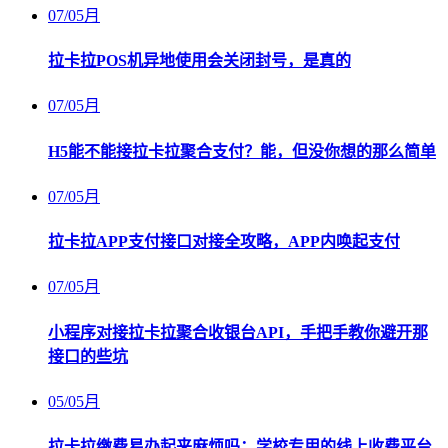
07
/
05月
拉卡拉POS机异地使用会关闭封号，是真的
07
/
05月
H5能不能接拉卡拉聚合支付？能，但没你想的那么简单
07
/
05月
拉卡拉APP支付接口对接全攻略，APP内唤起支付
07
/
05月
小程序对接拉卡拉聚合收银台API，手把手教你避开那
接口的些坑
05
/
05月
拉卡拉缴费易办起来麻烦吗：学校专用的线上收费平台