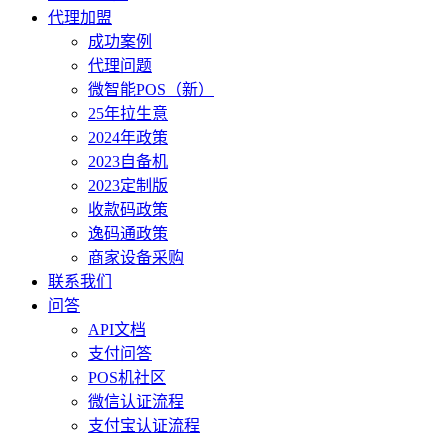
代理加盟
成功案例
代理问题
微智能POS（新）
25年拉生意
2024年政策
2023自备机
2023定制版
收款码政策
逸码通政策
商家设备采购
联系我们
问答
API文档
支付问答
POS机社区
微信认证流程
支付宝认证流程