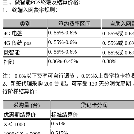
三 、
微智能POS
终端及结算价格：
1、 终端入网费率规则：
类别
签约费率区间
自助入网
0. 55%-0.6%
4G 电签
0. 55%或 0.6
0. 55%-0.6%
4G 传统 pos
0. 55%或 0.6
0. 55%-0.6%
微智能
0. 55%或 0.6
0.36%-0.45%
0.38%
扫码
注： 0.6%以下费率可自行调节 ，0.6%以上费率拉卡拉收
2、新签代理采购 200 台 起。可享受 120 天分润优惠
行阶梯结算价：
采购量 (台)
贷记卡分润
优惠期结算价
标准结算价
0.51%
X＜ 1000
0.515%