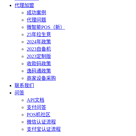
代理加盟
成功案例
代理问题
微智能POS（新）
25年拉生意
2024年政策
2023自备机
2023定制版
收款码政策
逸码通政策
商家设备采购
联系我们
问答
API文档
支付问答
POS机社区
微信认证流程
支付宝认证流程