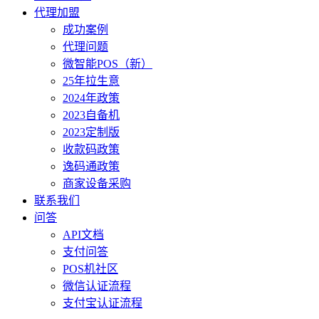
代理加盟
成功案例
代理问题
微智能POS（新）
25年拉生意
2024年政策
2023自备机
2023定制版
收款码政策
逸码通政策
商家设备采购
联系我们
问答
API文档
支付问答
POS机社区
微信认证流程
支付宝认证流程