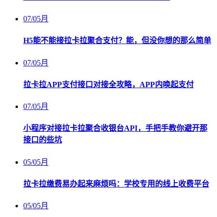
07
/
05月
H5能不能接拉卡拉聚合支付？能，但没你想的那么简单
07
/
05月
拉卡拉APP支付接口对接全攻略，APP内唤起支付
07
/
05月
小程序对接拉卡拉聚合收银台API，手把手教你避开那
接口的些坑
05
/
05月
拉卡拉缴费易办起来麻烦吗：学校专用的线上收费平台
05
/
05月