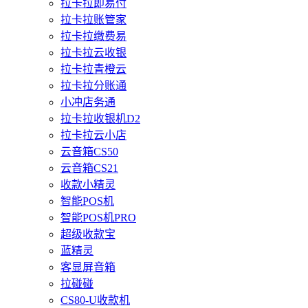
拉卡拉即易付
拉卡拉账管家
拉卡拉缴费易
拉卡拉云收银
拉卡拉青橙云
拉卡拉分账通
小冲店务通
拉卡拉收银机D2
拉卡拉云小店
云音箱CS50
云音箱CS21
收款小精灵
智能POS机
智能POS机PRO
超级收款宝
蓝精灵
客显屏音箱
拉碰碰
CS80-U收款机