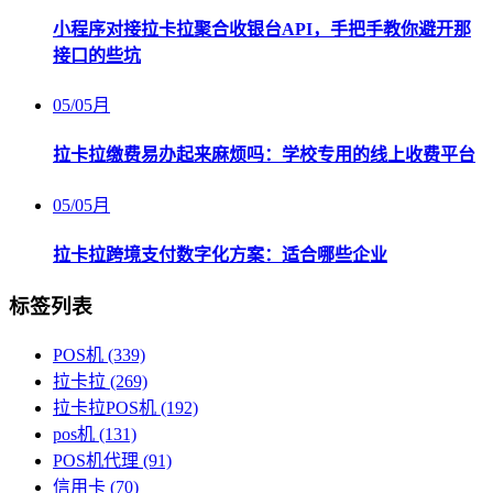
小程序对接拉卡拉聚合收银台API，手把手教你避开那
接口的些坑
05
/
05月
拉卡拉缴费易办起来麻烦吗：学校专用的线上收费平台
05
/
05月
拉卡拉跨境支付数字化方案：适合哪些企业
标签列表
POS机
(339)
拉卡拉
(269)
拉卡拉POS机
(192)
pos机
(131)
POS机代理
(91)
信用卡
(70)