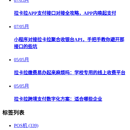
07
/
05月
拉卡拉APP支付接口对接全攻略，APP内唤起支付
07
/
05月
小程序对接拉卡拉聚合收银台API，手把手教你避开那
接口的些坑
05
/
05月
拉卡拉缴费易办起来麻烦吗：学校专用的线上收费平台
05
/
05月
拉卡拉跨境支付数字化方案：适合哪些企业
标签列表
POS机
(339)