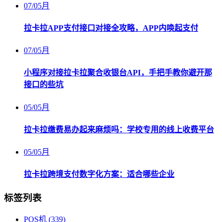
07
/
05月
拉卡拉APP支付接口对接全攻略，APP内唤起支付
07
/
05月
小程序对接拉卡拉聚合收银台API，手把手教你避开那
接口的些坑
05
/
05月
拉卡拉缴费易办起来麻烦吗：学校专用的线上收费平台
05
/
05月
拉卡拉跨境支付数字化方案：适合哪些企业
标签列表
POS机
(339)