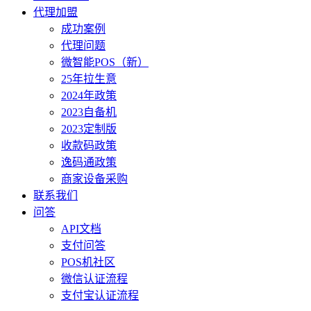
代理加盟
成功案例
代理问题
微智能POS（新）
25年拉生意
2024年政策
2023自备机
2023定制版
收款码政策
逸码通政策
商家设备采购
联系我们
问答
API文档
支付问答
POS机社区
微信认证流程
支付宝认证流程