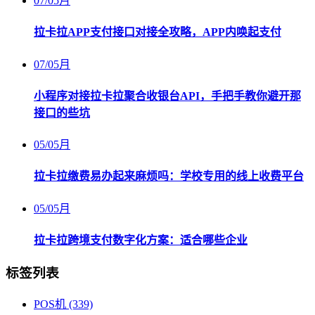
07
/
05月
拉卡拉APP支付接口对接全攻略，APP内唤起支付
07
/
05月
小程序对接拉卡拉聚合收银台API，手把手教你避开那
接口的些坑
05
/
05月
拉卡拉缴费易办起来麻烦吗：学校专用的线上收费平台
05
/
05月
拉卡拉跨境支付数字化方案：适合哪些企业
标签列表
POS机
(339)