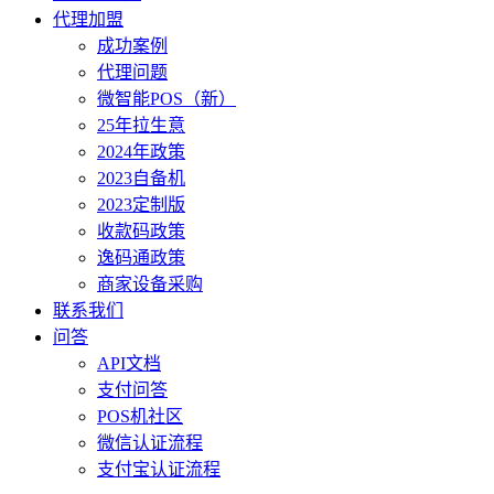
代理加盟
成功案例
代理问题
微智能POS（新）
25年拉生意
2024年政策
2023自备机
2023定制版
收款码政策
逸码通政策
商家设备采购
联系我们
问答
API文档
支付问答
POS机社区
微信认证流程
支付宝认证流程