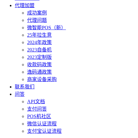
代理加盟
成功案例
代理问题
微智能POS（新）
25年拉生意
2024年政策
2023自备机
2023定制版
收款码政策
逸码通政策
商家设备采购
联系我们
问答
API文档
支付问答
POS机社区
微信认证流程
支付宝认证流程