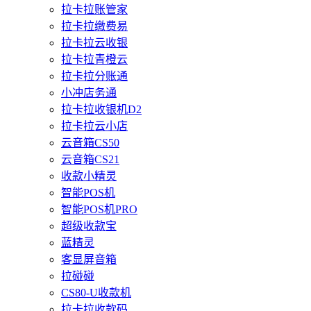
拉卡拉账管家
拉卡拉缴费易
拉卡拉云收银
拉卡拉青橙云
拉卡拉分账通
小冲店务通
拉卡拉收银机D2
拉卡拉云小店
云音箱CS50
云音箱CS21
收款小精灵
智能POS机
智能POS机PRO
超级收款宝
蓝精灵
客显屏音箱
拉碰碰
CS80-U收款机
拉卡拉收款码