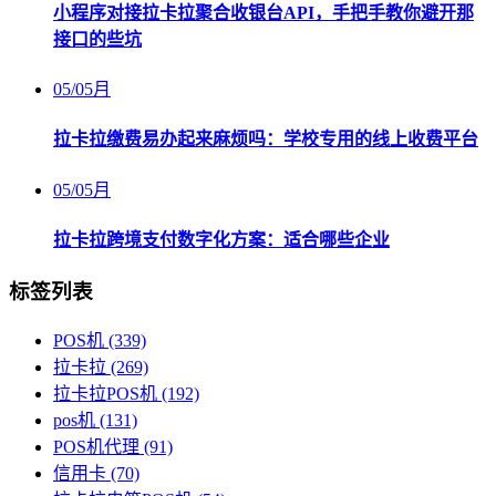
小程序对接拉卡拉聚合收银台API，手把手教你避开那
接口的些坑
05
/
05月
拉卡拉缴费易办起来麻烦吗：学校专用的线上收费平台
05
/
05月
拉卡拉跨境支付数字化方案：适合哪些企业
标签列表
POS机
(339)
拉卡拉
(269)
拉卡拉POS机
(192)
pos机
(131)
POS机代理
(91)
信用卡
(70)