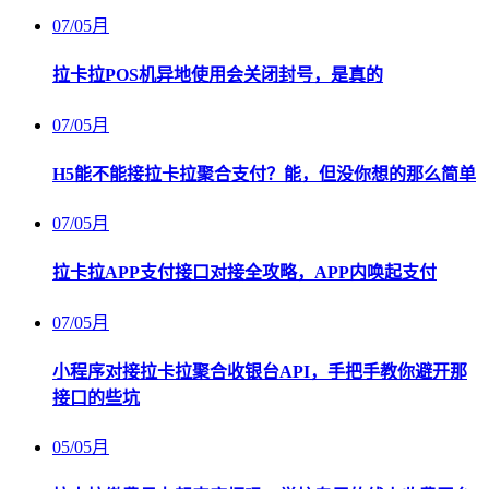
07
/
05月
拉卡拉POS机异地使用会关闭封号，是真的
07
/
05月
H5能不能接拉卡拉聚合支付？能，但没你想的那么简单
07
/
05月
拉卡拉APP支付接口对接全攻略，APP内唤起支付
07
/
05月
小程序对接拉卡拉聚合收银台API，手把手教你避开那
接口的些坑
05
/
05月