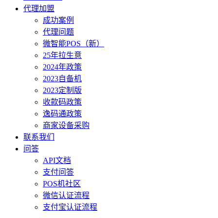
代理加盟
成功案例
代理问题
微智能POS（新）
25年拉生意
2024年政策
2023自备机
2023定制版
收款码政策
逸码通政策
商家设备采购
联系我们
问答
API文档
支付问答
POS机社区
微信认证流程
支付宝认证流程