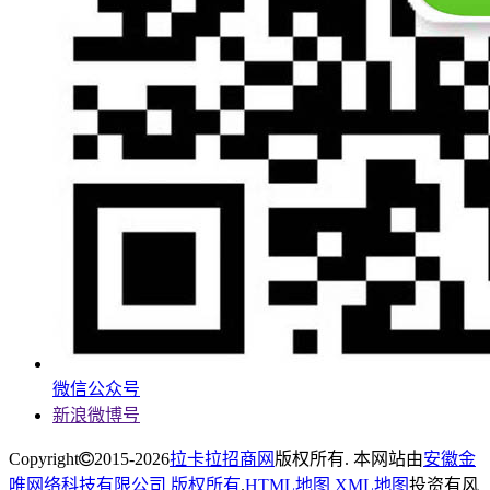
微信公众号
新浪微博号
Copyright
2015-2026
拉卡拉招商网
版权所有. 本网站由
安徽金
唯网络科技有限公司 版权所有
.
HTML地图
XML地图
投资有风