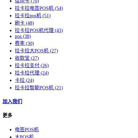
信用卡
(70)
拉卡拉电签POS机
(54)
拉卡拉pos机
(51)
刷卡
(48)
拉卡拉POS机代理
(43)
pos
(38)
费率
(30)
拉卡拉大POS机
(27)
收款宝
(27)
拉卡拉支付
(26)
拉卡拉代理
(24)
卡拉
(24)
拉卡拉智能POS机
(21)
加入我们
更多
电签POS机
大POS机