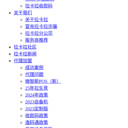
拉卡拉收款码
关于我们
关于拉卡拉
冒充拉卡拉诈骗
拉卡拉分公司
服务商推荐
拉卡拉社区
拉卡拉新闻
代理加盟
成功案例
代理问题
微智能POS（新）
25年拉生意
2024年政策
2023自备机
2023定制版
收款码政策
逸码通政策