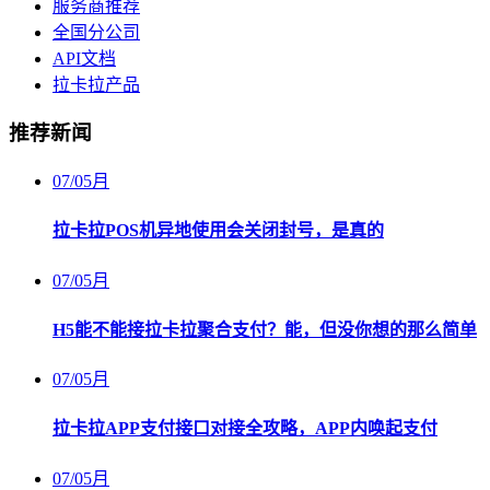
服务商推荐
全国分公司
API文档
拉卡拉产品
推荐新闻
07
/
05月
拉卡拉POS机异地使用会关闭封号，是真的
07
/
05月
H5能不能接拉卡拉聚合支付？能，但没你想的那么简单
07
/
05月
拉卡拉APP支付接口对接全攻略，APP内唤起支付
07
/
05月