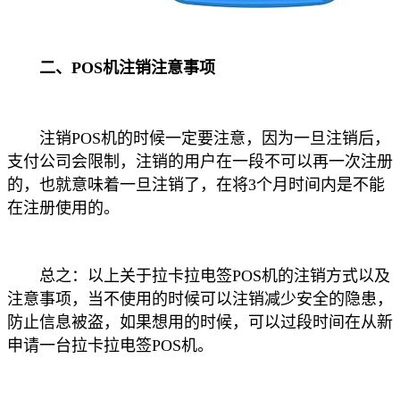
二、POS机注销注意事项
注销POS机的时候一定要注意，因为一旦注销后，
支付公司会限制，注销的用户在一段不可以再一次注册
的，也就意味着一旦注销了，在将3个月时间内是不能
在注册使用的。
总之：以上关于拉卡拉电签POS机的注销方式以及
注意事项，当不使用的时候可以注销减少安全的隐患，
防止信息被盗，如果想用的时候，可以过段时间在从新
申请一台拉卡拉电签POS机。