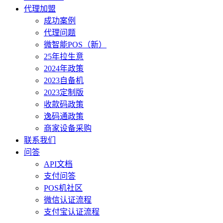
代理加盟
成功案例
代理问题
微智能POS（新）
25年拉生意
2024年政策
2023自备机
2023定制版
收款码政策
逸码通政策
商家设备采购
联系我们
问答
API文档
支付问答
POS机社区
微信认证流程
支付宝认证流程