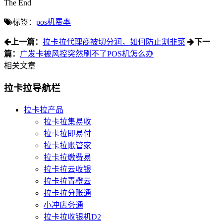
The End
标签：
pos机费率
上一篇：
拉卡拉代理商被切分润，如何防止割韭菜
下一
篇：
广发卡被风控突然刷不了POS机怎么办
相关文章
拉卡拉导航栏
拉卡拉产品
拉卡拉集易收
拉卡拉即易付
拉卡拉账管家
拉卡拉缴费易
拉卡拉云收银
拉卡拉青橙云
拉卡拉分账通
小冲店务通
拉卡拉收银机D2