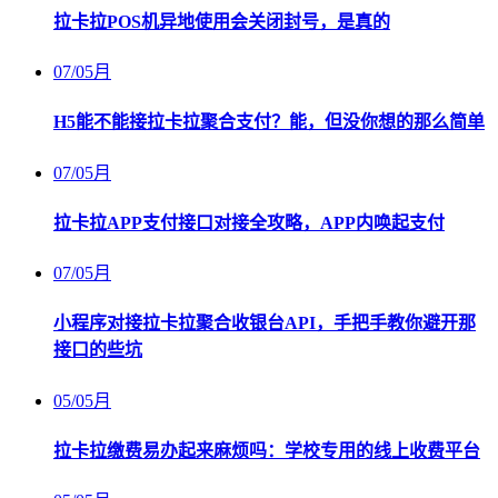
拉卡拉POS机异地使用会关闭封号，是真的
07
/
05月
H5能不能接拉卡拉聚合支付？能，但没你想的那么简单
07
/
05月
拉卡拉APP支付接口对接全攻略，APP内唤起支付
07
/
05月
小程序对接拉卡拉聚合收银台API，手把手教你避开那
接口的些坑
05
/
05月
拉卡拉缴费易办起来麻烦吗：学校专用的线上收费平台