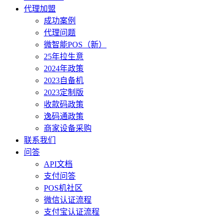
代理加盟
成功案例
代理问题
微智能POS（新）
25年拉生意
2024年政策
2023自备机
2023定制版
收款码政策
逸码通政策
商家设备采购
联系我们
问答
API文档
支付问答
POS机社区
微信认证流程
支付宝认证流程