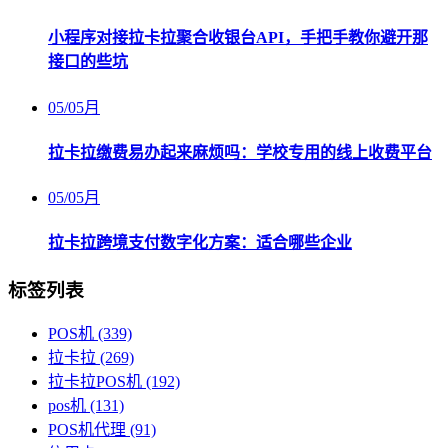
小程序对接拉卡拉聚合收银台API，手把手教你避开那
接口的些坑
05
/
05月
拉卡拉缴费易办起来麻烦吗：学校专用的线上收费平台
05
/
05月
拉卡拉跨境支付数字化方案：适合哪些企业
标签列表
POS机
(339)
拉卡拉
(269)
拉卡拉POS机
(192)
pos机
(131)
POS机代理
(91)