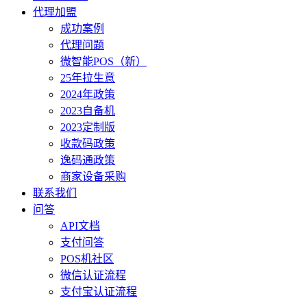
代理加盟
成功案例
代理问题
微智能POS（新）
25年拉生意
2024年政策
2023自备机
2023定制版
收款码政策
逸码通政策
商家设备采购
联系我们
问答
API文档
支付问答
POS机社区
微信认证流程
支付宝认证流程