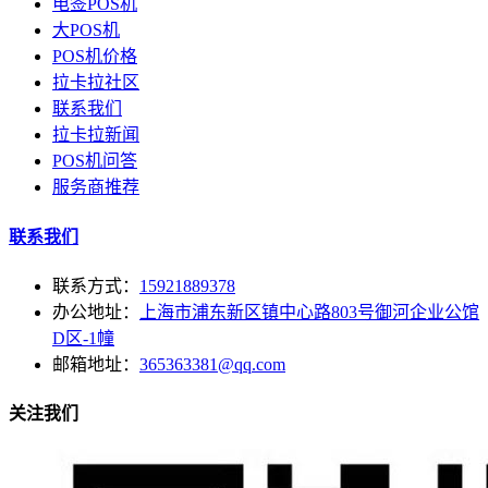
电签POS机
大POS机
POS机价格
拉卡拉社区
联系我们
拉卡拉新闻
POS机问答
服务商推荐
联系我们
联系方式：
15921889378
办公地址：
上海市浦东新区镇中心路803号御河企业公馆
D区-1幢
邮箱地址：
365363381@qq.com
关注我们