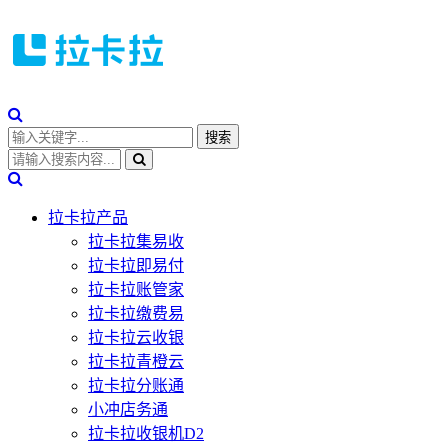
拉卡拉产品
拉卡拉集易收
拉卡拉即易付
拉卡拉账管家
拉卡拉缴费易
拉卡拉云收银
拉卡拉青橙云
拉卡拉分账通
小冲店务通
拉卡拉收银机D2