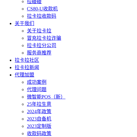
拉碰碰
CS80-U收款机
拉卡拉收款码
关于我们
关于拉卡拉
冒充拉卡拉诈骗
拉卡拉分公司
服务商推荐
拉卡拉社区
拉卡拉新闻
代理加盟
成功案例
代理问题
微智能POS（新）
25年拉生意
2024年政策
2023自备机
2023定制版
收款码政策