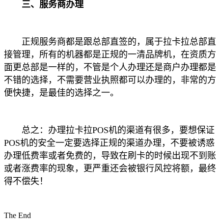
三、服务商办理
正规服务商都是跟总部直签的，属于拉卡拉总部直
接管理，所有的机器都是正规的一清品牌机，在资质方
面更总部是一样的，不管是个人办理还是商户办理都是
不错的选择，不需要营业执照都可以办理的，非常的方
便快捷，是最佳的选择之一。
总之：办理拉卡拉POS机的渠道有很多，要想保证
POS机的安全一定要选择正规的渠道办理，不要被诱惑
办理低费率或者免费的，导致在刷卡的时候出现不到账
或者涨费率的现象，更严重还会被银行风控将额，最终
得不偿失！
The End