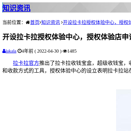
知识资讯
当前位置：
首页
知识资讯
开设拉卡拉授权体验中心，授权
开设拉卡拉授权体验中心，授权体验店申
lakala
4年前 ( 2022-04-30 )
1485
拉卡拉官方
推出了拉卡拉收钱宝盒，超级收钱宝，
和收款方式的工具，授权体验中心的设立表明拉卡拉站