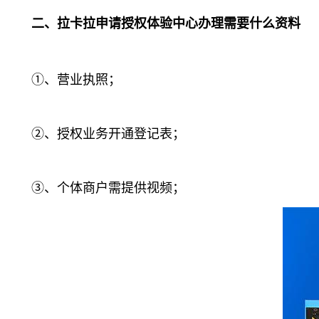
二、拉卡拉申请授权体验中心办理需要什么资料
①、营业执照；
②、授权业务开通登记表；
③、个体商户需提供视频；