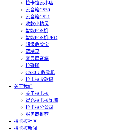
拉卡拉云小店
云音箱CS50
云音箱CS21
收款小精灵
智能POS机
智能POS机PRO
超级收款宝
蓝精灵
客显屏音箱
拉碰碰
CS80-U收款机
拉卡拉收款码
关于我们
关于拉卡拉
冒充拉卡拉诈骗
拉卡拉分公司
服务商推荐
拉卡拉社区
拉卡拉新闻