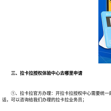
三、拉卡拉授权体验中心去哪里申请
①、拉卡拉官方办理：开拉卡拉授权中心需要统一的
话，可以咨询给我们办理的拉卡拉业务员；