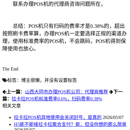
联系办理POS机的代理商咨询问题所在，
总结：POS机只有扫码的费率才是0.38%的，超出
按照刷卡费率算，办理POS机一定要选择正规的渠道办
理，使用标准费率的POS机，不会跳码，POS机得到保
障使用也放心。
The End
标签：博主很懒，并没有设置标签
上一篇：
山西大同市办理POS机公司：代理商推荐
下一
篇：
拉卡拉POS机标准费率0.6%，扫码费率0.38%
相关文章
拉卡拉POS机异地使用会关闭封号，是真的
2026/05/07
H5能不能接拉卡拉聚合支付？能，但没你想的那么简单
2026/05/07