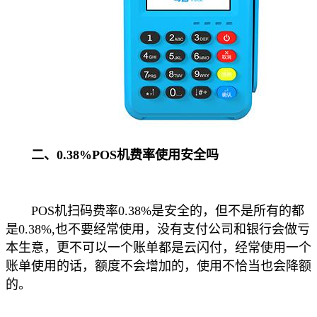
二、0.38%POS机费率使用安全吗
POS机扫码费率0.38%是安全的，但不是所有的都
是0.38%,也不要经常使用，没有支付公司和银行会做亏
本生意，更不可以一个账单都是云闪付，经常使用一个
账单使用的话，额度不会增加的，使用不恰当也会降额
的。