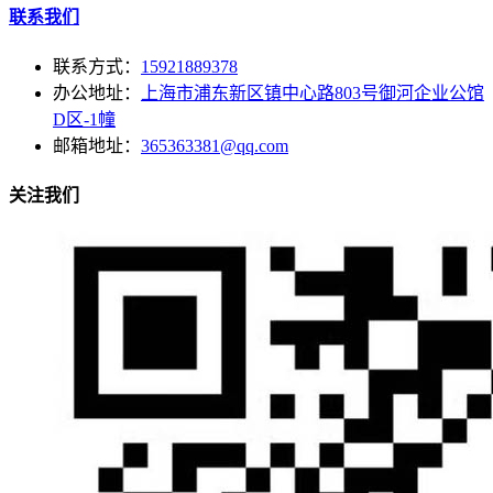
联系我们
联系方式：
15921889378
办公地址：
上海市浦东新区镇中心路803号御河企业公馆
D区-1幢
邮箱地址：
365363381@qq.com
关注我们