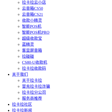
拉卡拉云小店
云音箱CS50
云音箱CS21
收款小精灵
智能POS机
智能POS机PRO
超级收款宝
蓝精灵
客显屏音箱
拉碰碰
CS80-U收款机
拉卡拉收款码
关于我们
关于拉卡拉
冒充拉卡拉诈骗
拉卡拉分公司
服务商推荐
拉卡拉社区
拉卡拉新闻