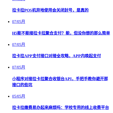
拉卡拉POS机异地使用会关闭封号，是真的
07
/
05月
H5能不能接拉卡拉聚合支付？能，但没你想的那么简单
07
/
05月
拉卡拉APP支付接口对接全攻略，APP内唤起支付
07
/
05月
小程序对接拉卡拉聚合收银台API，手把手教你避开那
接口的些坑
05
/
05月
拉卡拉缴费易办起来麻烦吗：学校专用的线上收费平台