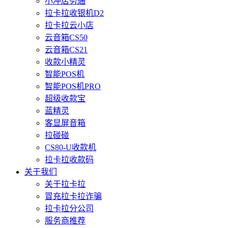
小冲店务通
拉卡拉收银机D2
拉卡拉云小店
云音箱CS50
云音箱CS21
收款小精灵
智能POS机
智能POS机PRO
超级收款宝
蓝精灵
客显屏音箱
拉碰碰
CS80-U收款机
拉卡拉收款码
关于我们
关于拉卡拉
冒充拉卡拉诈骗
拉卡拉分公司
服务商推荐