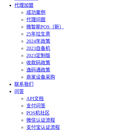
代理加盟
成功案例
代理问题
微智能POS（新）
25年拉生意
2024年政策
2023自备机
2023定制版
收款码政策
逸码通政策
商家设备采购
联系我们
问答
API文档
支付问答
POS机社区
微信认证流程
支付宝认证流程