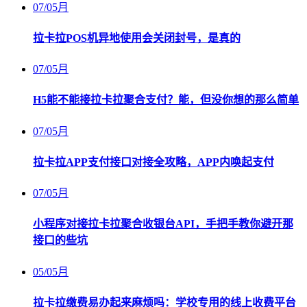
07
/
05月
拉卡拉POS机异地使用会关闭封号，是真的
07
/
05月
H5能不能接拉卡拉聚合支付？能，但没你想的那么简单
07
/
05月
拉卡拉APP支付接口对接全攻略，APP内唤起支付
07
/
05月
小程序对接拉卡拉聚合收银台API，手把手教你避开那
接口的些坑
05
/
05月
拉卡拉缴费易办起来麻烦吗：学校专用的线上收费平台