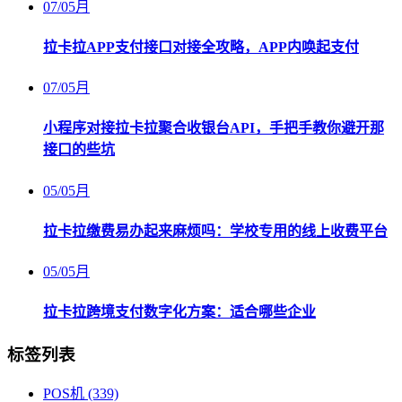
07
/
05月
拉卡拉APP支付接口对接全攻略，APP内唤起支付
07
/
05月
小程序对接拉卡拉聚合收银台API，手把手教你避开那
接口的些坑
05
/
05月
拉卡拉缴费易办起来麻烦吗：学校专用的线上收费平台
05
/
05月
拉卡拉跨境支付数字化方案：适合哪些企业
标签列表
POS机
(339)