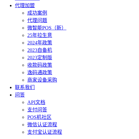
代理加盟
成功案例
代理问题
微智能POS（新）
25年拉生意
2024年政策
2023自备机
2023定制版
收款码政策
逸码通政策
商家设备采购
联系我们
问答
API文档
支付问答
POS机社区
微信认证流程
支付宝认证流程