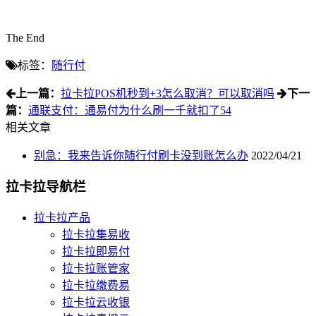
The End
标签：
随行付
上一篇：
拉卡拉POS机秒到+3怎么取消？可以取消吗
下一
篇：
通联支付：通易付为什么刷一千就扣了54
相关文章
别急：我来告诉你随行付刷卡没到账怎么办
2022/04/21
拉卡拉导航栏
拉卡拉产品
拉卡拉集易收
拉卡拉即易付
拉卡拉账管家
拉卡拉缴费易
拉卡拉云收银