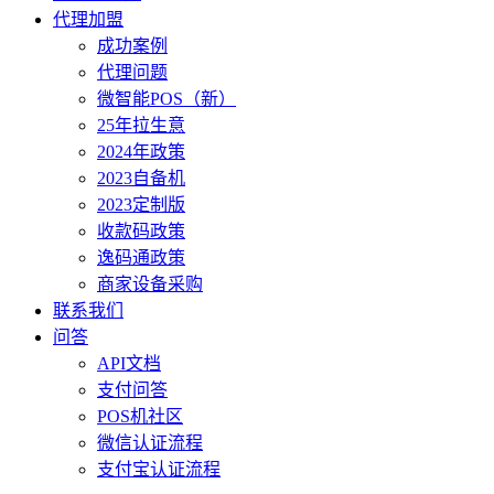
代理加盟
成功案例
代理问题
微智能POS（新）
25年拉生意
2024年政策
2023自备机
2023定制版
收款码政策
逸码通政策
商家设备采购
联系我们
问答
API文档
支付问答
POS机社区
微信认证流程
支付宝认证流程