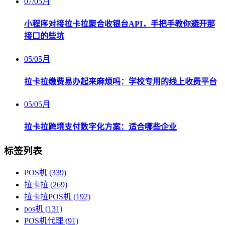
07
/
05月
小程序对接拉卡拉聚合收银台API，手把手教你避开那
接口的些坑
05
/
05月
拉卡拉缴费易办起来麻烦吗：学校专用的线上收费平台
05
/
05月
拉卡拉跨境支付数字化方案：适合哪些企业
标签列表
POS机
(339)
拉卡拉
(269)
拉卡拉POS机
(192)
pos机
(131)
POS机代理
(91)