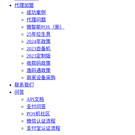
代理加盟
成功案例
代理问题
微智能POS（新）
25年拉生意
2024年政策
2023自备机
2023定制版
收款码政策
逸码通政策
商家设备采购
联系我们
问答
API文档
支付问答
POS机社区
微信认证流程
支付宝认证流程