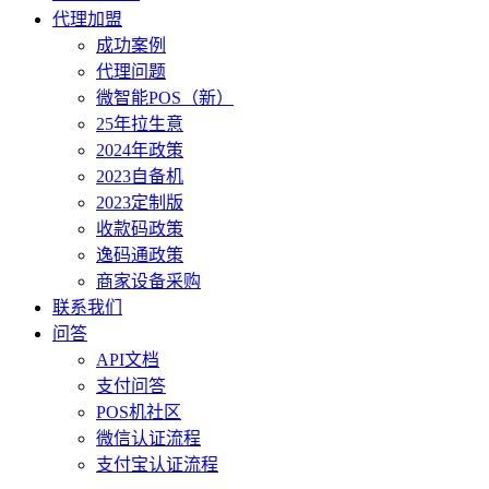
代理加盟
成功案例
代理问题
微智能POS（新）
25年拉生意
2024年政策
2023自备机
2023定制版
收款码政策
逸码通政策
商家设备采购
联系我们
问答
API文档
支付问答
POS机社区
微信认证流程
支付宝认证流程