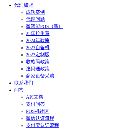
代理加盟
成功案例
代理问题
微智能POS（新）
25年拉生意
2024年政策
2023自备机
2023定制版
收款码政策
逸码通政策
商家设备采购
联系我们
问答
API文档
支付问答
POS机社区
微信认证流程
支付宝认证流程