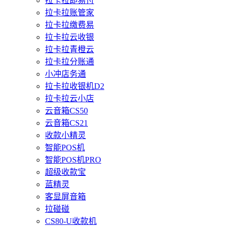
拉卡拉即易付
拉卡拉账管家
拉卡拉缴费易
拉卡拉云收银
拉卡拉青橙云
拉卡拉分账通
小冲店务通
拉卡拉收银机D2
拉卡拉云小店
云音箱CS50
云音箱CS21
收款小精灵
智能POS机
智能POS机PRO
超级收款宝
蓝精灵
客显屏音箱
拉碰碰
CS80-U收款机