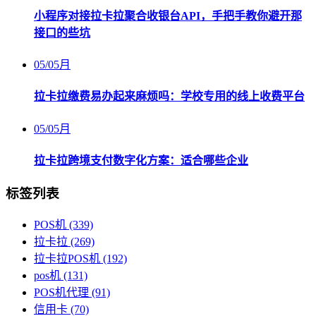
小程序对接拉卡拉聚合收银台API，手把手教你避开那
接口的些坑
05
/
05月
拉卡拉缴费易办起来麻烦吗：学校专用的线上收费平台
05
/
05月
拉卡拉跨境支付数字化方案：适合哪些企业
标签列表
POS机
(339)
拉卡拉
(269)
拉卡拉POS机
(192)
pos机
(131)
POS机代理
(91)
信用卡
(70)