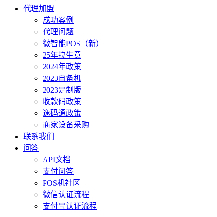
代理加盟
成功案例
代理问题
微智能POS（新）
25年拉生意
2024年政策
2023自备机
2023定制版
收款码政策
逸码通政策
商家设备采购
联系我们
问答
API文档
支付问答
POS机社区
微信认证流程
支付宝认证流程