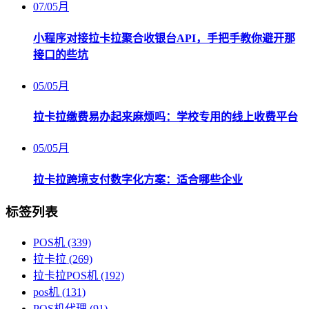
07
/
05月
小程序对接拉卡拉聚合收银台API，手把手教你避开那
接口的些坑
05
/
05月
拉卡拉缴费易办起来麻烦吗：学校专用的线上收费平台
05
/
05月
拉卡拉跨境支付数字化方案：适合哪些企业
标签列表
POS机
(339)
拉卡拉
(269)
拉卡拉POS机
(192)
pos机
(131)
POS机代理
(91)