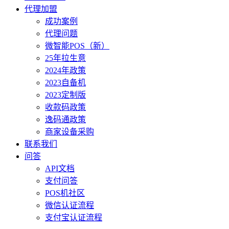
代理加盟
成功案例
代理问题
微智能POS（新）
25年拉生意
2024年政策
2023自备机
2023定制版
收款码政策
逸码通政策
商家设备采购
联系我们
问答
API文档
支付问答
POS机社区
微信认证流程
支付宝认证流程