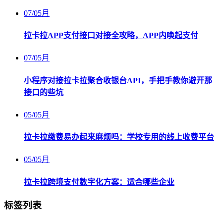
07
/
05月
拉卡拉APP支付接口对接全攻略，APP内唤起支付
07
/
05月
小程序对接拉卡拉聚合收银台API，手把手教你避开那
接口的些坑
05
/
05月
拉卡拉缴费易办起来麻烦吗：学校专用的线上收费平台
05
/
05月
拉卡拉跨境支付数字化方案：适合哪些企业
标签列表