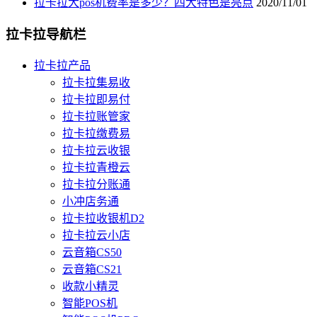
拉卡拉大pos机费率是多少？四大特色是亮点
2020/11/01
拉卡拉导航栏
拉卡拉产品
拉卡拉集易收
拉卡拉即易付
拉卡拉账管家
拉卡拉缴费易
拉卡拉云收银
拉卡拉青橙云
拉卡拉分账通
小冲店务通
拉卡拉收银机D2
拉卡拉云小店
云音箱CS50
云音箱CS21
收款小精灵
智能POS机