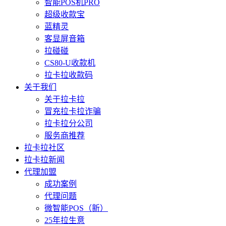
智能POS机PRO
超级收款宝
蓝精灵
客显屏音箱
拉碰碰
CS80-U收款机
拉卡拉收款码
关于我们
关于拉卡拉
冒充拉卡拉诈骗
拉卡拉分公司
服务商推荐
拉卡拉社区
拉卡拉新闻
代理加盟
成功案例
代理问题
微智能POS（新）
25年拉生意