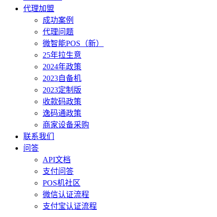
代理加盟
成功案例
代理问题
微智能POS（新）
25年拉生意
2024年政策
2023自备机
2023定制版
收款码政策
逸码通政策
商家设备采购
联系我们
问答
API文档
支付问答
POS机社区
微信认证流程
支付宝认证流程