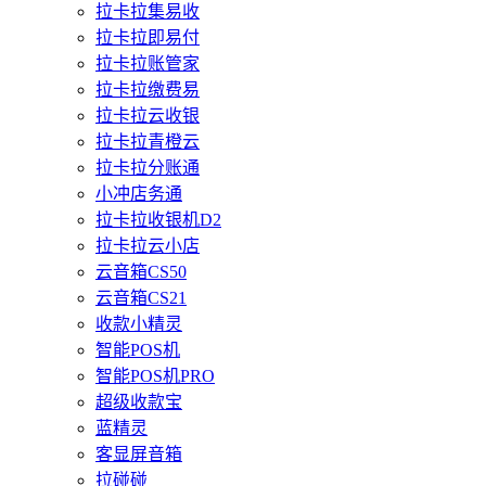
拉卡拉集易收
拉卡拉即易付
拉卡拉账管家
拉卡拉缴费易
拉卡拉云收银
拉卡拉青橙云
拉卡拉分账通
小冲店务通
拉卡拉收银机D2
拉卡拉云小店
云音箱CS50
云音箱CS21
收款小精灵
智能POS机
智能POS机PRO
超级收款宝
蓝精灵
客显屏音箱
拉碰碰