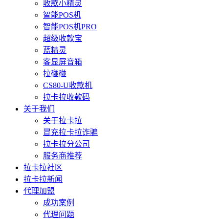
收款小精灵
智能POS机
智能POS机PRO
超级收款宝
蓝精灵
客显屏音箱
拉碰碰
CS80-U收款机
拉卡拉收款码
关于我们
关于拉卡拉
冒充拉卡拉诈骗
拉卡拉分公司
服务商推荐
拉卡拉社区
拉卡拉新闻
代理加盟
成功案例
代理问题