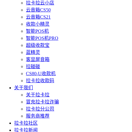
拉卡拉云小店
云音箱CS50
云音箱CS21
收款小精灵
智能POS机
智能POS机PRO
超级收款宝
蓝精灵
客显屏音箱
拉碰碰
CS80-U收款机
拉卡拉收款码
关于我们
关于拉卡拉
冒充拉卡拉诈骗
拉卡拉分公司
服务商推荐
拉卡拉社区
拉卡拉新闻