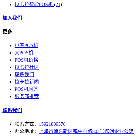
拉卡拉智能POS机
(21)
加入我们
更多
电签POS机
大POS机
POS机价格
拉卡拉社区
联系我们
拉卡拉新闻
POS机问答
服务商推荐
联系我们
联系方式：
15921889378
办公地址：
上海市浦东新区镇中心路803号御河企业公馆