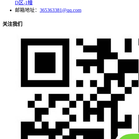
D区-1幢
邮箱地址：
365363381@qq.com
关注我们